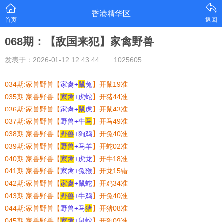
香港精华区
首页
返回
068期：【敌国来犯】家禽野兽
发表于：2026-01-12 12:43:44
1025605
034期:家兽野兽【
家禽+
鼠
兔
】开鼠19准
035期:家兽野兽【
家禽
+虎蛇
】开猪44准
036期:家兽野兽【
家禽+
鼠
虎
】开鼠43准
037期:家兽野兽【
野兽+牛
马
】开马49准
038期:家兽野兽【
野兽
+狗鸡
】开兔40准
039期:家兽野兽【
野兽
+马羊
】开蛇02准
040期:家兽野兽【
家禽
+虎龙
】开牛18准
041期:家兽野兽【
家禽+兔猴
】开龙15错
042期:家兽野兽【
家禽
+鼠蛇
】开鸡34准
043期:家兽野兽【
野兽
+牛鸡
】开兔40准
044期:家兽野兽【
野兽+马
猪
】开猪08准
045期:家兽野兽【
家禽
+鼠蛇
】开狗09准