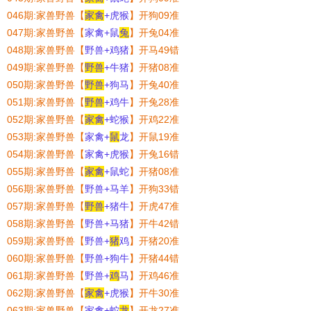
046期:家兽野兽【
家禽
+虎猴
】开狗09准
047期:家兽野兽【
家禽+鼠
兔
】开兔04准
048期:家兽野兽【
野兽+鸡猪
】开马49错
049期:家兽野兽【
野兽
+牛猪
】开猪08准
050期:家兽野兽【
野兽
+狗马
】开兔40准
051期:家兽野兽【
野兽
+鸡牛
】开兔28准
052期:家兽野兽【
家禽
+蛇猴
】开鸡22准
053期:家兽野兽【
家禽+
鼠
龙
】开鼠19准
054期:家兽野兽【
家禽+虎猴
】开兔16错
055期:家兽野兽【
家禽
+鼠蛇
】开猪08准
056期:家兽野兽【
野兽+马羊
】开狗33错
057期:家兽野兽【
野兽
+猪牛
】开虎47准
058期:家兽野兽【
野兽+马猪
】开牛42错
059期:家兽野兽【
野兽+
猪
鸡
】开猪20准
060期:家兽野兽【
野兽+狗牛
】开猪44错
061期:家兽野兽【
野兽+
鸡
马
】开鸡46准
062期:家兽野兽【
家禽
+虎猴
】开牛30准
063期:家兽野兽【
家禽+蛇
龙
】开龙27准