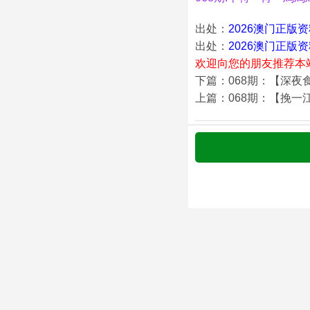
出处：
2026澳门正版
出处：
2026澳门正版
欢迎向您的朋友推荐本
下篇：068期：【深夜
上篇：068期：【挽一