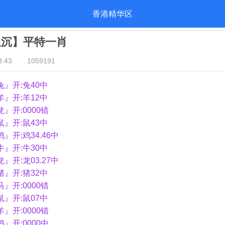
香港精华区
星沉】平特一肖
:43
1059191
兔』开:兔40中
羊』开:羊12中
』开:0000错
鼠』开:鼠43中
』开:鸡34.46中
牛』开:牛30中
』开:龙03.27中
猪』开:猪32中
』开:0000错
鼠』开:鼠07中
』开:0000错
』开:0000中