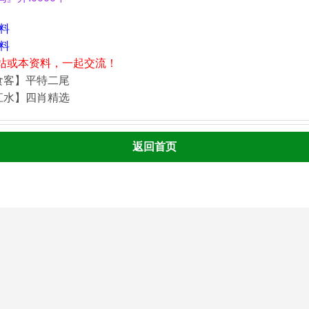
资料
资料
站或本资料，一起交流！
食客】平特二尾
江水】四肖精选
返回首页