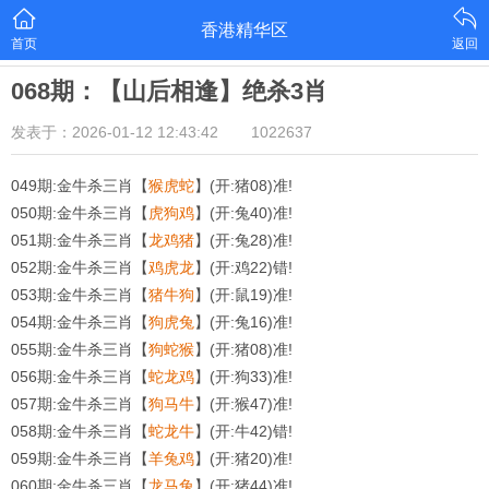
香港精华区
首页
返回
068期：【山后相逢】绝杀3肖
发表于：2026-01-12 12:43:42
1022637
049期:金牛杀三肖【
猴虎蛇
】(开:猪08)准!
050期:金牛杀三肖【
虎狗鸡
】(开:兔40)准!
051期:金牛杀三肖【
龙鸡猪
】(开:兔28)准!
052期:金牛杀三肖【
鸡虎龙
】(开:鸡22)错!
053期:金牛杀三肖【
猪牛狗
】(开:鼠19)准!
054期:金牛杀三肖【
狗虎兔
】(开:兔16)准!
055期:金牛杀三肖【
狗蛇猴
】(开:猪08)准!
056期:金牛杀三肖【
蛇龙鸡
】(开:狗33)准!
057期:金牛杀三肖【
狗马牛
】(开:猴47)准!
058期:金牛杀三肖【
蛇龙牛
】(开:牛42)错!
059期:金牛杀三肖【
羊兔鸡
】(开:猪20)准!
060期:金牛杀三肖【
龙马兔
】(开:猪44)准!