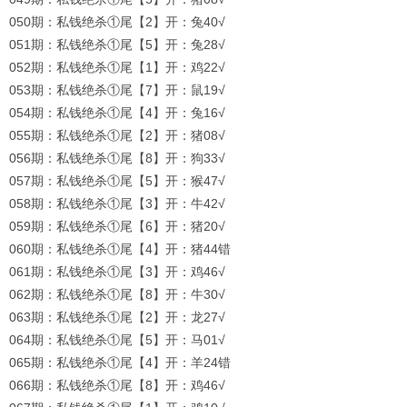
050期：私钱绝杀①尾【2】开：兔40√
051期：私钱绝杀①尾【5】开：兔28√
052期：私钱绝杀①尾【1】开：鸡22√
053期：私钱绝杀①尾【7】开：鼠19√
054期：私钱绝杀①尾【4】开：兔16√
055期：私钱绝杀①尾【2】开：猪08√
056期：私钱绝杀①尾【8】开：狗33√
057期：私钱绝杀①尾【5】开：猴47√
058期：私钱绝杀①尾【3】开：牛42√
059期：私钱绝杀①尾【6】开：猪20√
060期：私钱绝杀①尾【4】开：猪44错
061期：私钱绝杀①尾【3】开：鸡46√
062期：私钱绝杀①尾【8】开：牛30√
063期：私钱绝杀①尾【2】开：龙27√
064期：私钱绝杀①尾【5】开：马01√
065期：私钱绝杀①尾【4】开：羊24错
066期：私钱绝杀①尾【8】开：鸡46√