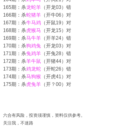
165期：杀
龙蛇羊
（开龙03）错
166期：杀
蛇猪羊
（开牛06）对
167期：杀
牛马鸡
（开鼠19）对
168期：杀
虎猴马
（开龙15）对
169期：杀
马牛羊
（开羊24）错
170期：杀
狗鸡兔
（开龙03）对
171期：杀
兔鸡羊
（开兔28）错
172期：杀
羊牛鼠
（开猪44）对
173期：杀
鸡龙蛇
（开蛇26）错
174期：杀
马狗猴
（开虎41）对
175期：杀
虎兔羊
（开？00）对
六合有风险，投资须谨慎，资料仅供参考。
关注我，不迷路