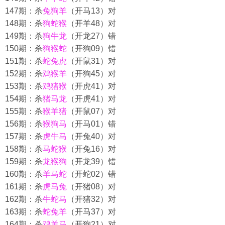
147期：杀
兔狗羊
（开马13）对
148期：杀
狗蛇猴
（开羊48）对
149期：杀
狗牛龙
（开龙27）错
150期：杀
狗猴蛇
（开狗09）错
151期：杀
蛇兔虎
（开鼠31）对
152期：杀
鸡猴羊
（开狗45）对
153期：杀
鸡猪猴
（开虎41）对
154期：杀
猪马龙
（开虎41）对
155期：杀
猴羊猪
（开鼠07）对
156期：杀
猴狗马
（开马01）错
157期：杀
虎牛马
（开兔40）对
158期：杀
马蛇猴
（开兔16）对
159期：杀
龙猴狗
（开龙39）错
160期：杀
羊马蛇
（开蛇02）错
161期：杀
虎马兔
（开猪08）对
162期：杀
牛蛇马
（开猪32）对
163期：杀
蛇兔羊
（开马37）对
164期：杀
鸡羊马
（开狗21）对